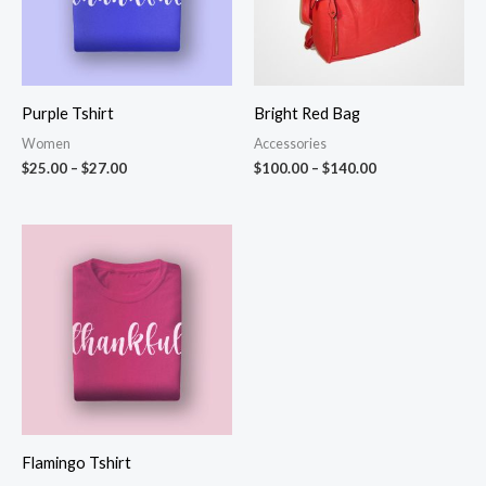
Purple Tshirt
Bright Red Bag
Women
Accessories
$
25.00
–
$
27.00
$
100.00
–
$
140.00
Price
range:
$25.00
through
$28.00
Flamingo Tshirt