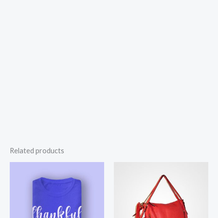
Related products
Price
Price
range:
range:
$25.00
$100.00
through
through
$27.00
$140.00